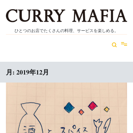
コ
ン
テ
ン
ツ
ひとつのお店でたくさんの料理、サービスを楽しめる。
へ
ス
キ
ッ
プ
月:
2019年12月