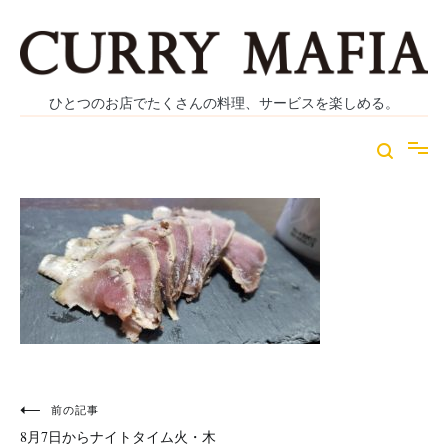
コ
ン
テ
ン
ツ
ひとつのお店でたくさんの料理、サービスを楽しめる。
へ
ス
キ
ッ
プ
投
前の記事
8月7日からナイトタイム火・木