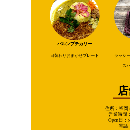
パルンプテカリー
日替わりおまかせプレート
ラッシ
ス
店
住所：福岡市
営業時間：
Open日
電話：0